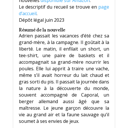
nouvelles
disponible sur Amazon
.
chauds dans le poulailler, sans avoir oublié de
Le descriptif du recueil se trouve en
page
les remercier pour cela. En chemin, elle avait
d’accueil
.
interrogé Adrien sur ses occupations. Il fut
Dépôt légal juin 2023
surpris qu’elle ait remarqué le détail que
représentait la disparition de la fourmilière,
Résumé de la nouvelle
Adrien passait les vacances d’été chez sa
autant que par le ton de sa voix, il avait
grand-mère, à la campagne. Il goûtait à la
répondu, l’air indifférent, qu’elles allaient
liberté. Le matin, il enfilait un short, un
sûrement en refaire une plus loin. Grand-mère
tee-shirt, une paire de baskets et il
Irène essaya de lui apprendre à respecter la
accompagnait sa grand-mère nourrir les
beauté de ce qu’il voyait, mais sa voix ne
poules. Elle lui apprit à traire une vache,
trouva aucun écho chez l’enfant.
même s’il avait horreur du lait chaud et
Fin juillet, le gentil zoo miniature se
gras sorti du pis. Il passait la journée dans
transforma en arène de gladiateurs. Qui est le
la nature à la découverte du monde,
plus fort entre la guêpe et la mante
souvent accompagné de Caporal, un
religieuse ? Une araignée peut-elle se lasser
berger allemand aussi âgé que sa
de tisser si l’on détruit son travail tous les
maîtresse. Le jeune garçon découvre la
jours ?
vie au grand air et la faune sauvage qu’il
soumet à ses envies de jeux.