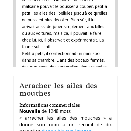
malsaine pouvait le pousser à couper, petit à
petit, les ailes des libellules jusqu’à ce qu’elles
ne puissent plus décoller. Bien sûr, il lui
arrivait aussi de jouer simplement aux billes
ou aux voitures, mais ça, il pouvait le faire
chez lui. Ici, il observait et expérimentait. La
faune subissait.
Petit à petit, il confectionnait un mini zoo
dans sa chambre. Dans des bocaux fermés,
des mouches, des sauterelles, des araignées
et même un lot de fourmis, dont il avait rasé
la complexe structure de galeries pour en
Arracher les ailes des
reloger une partie dans l’ancien bocal du
mouches
poisson rouge qui fuyait. Il nourrissait tout ce
petit monde avec ce qui lui tombait sous la
Informations commerciales
main. Quelques miettes de pâté, de l’eau
Nouvelle
de 1248 mots
sucrée, un scarabée mort.
« arracher les ailes des mouches » a
Un après-midi, grand-mère lui avait demandé
donné son nom à un recueil de dix
de l’accompagner, ramasser les œufs encore