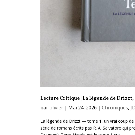
Lecture Critique | La légende de Drizzt, 
par
olivier
|
Mai 24, 2026
|
Chroniques
,
J
La légende de Drizzt — tome 1, un vrai coup de
série de romans écrits pas R. A. Salvatore qui 
Dragons). Terre Natale est le tome 1 sur...