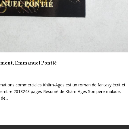
asement, Emmanuel Pontié
rmations commerciales Khârn-Ages est un roman de fantasy écrit et
ovembre 2018243 pages Résumé de Khârn-Ages Son père malade,
de...