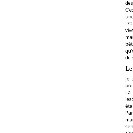
des
C’e
une
D’a
viv
man
bét
qu’
de 
Le
Je 
pou
La
les
éta
Par
mai
se