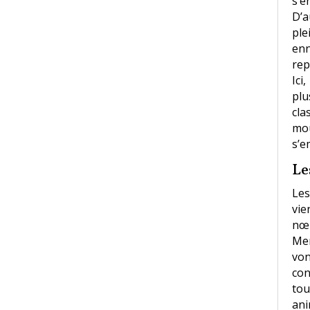
s’e
D’a
ple
en
rep
Ici
plu
cla
mou
s’e
Le
Les
vie
nœu
Men
von
con
tou
ani