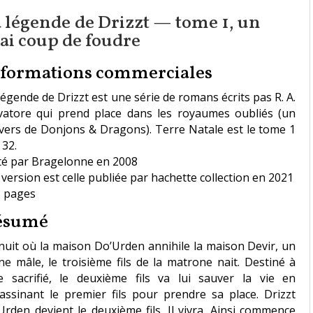
 légende de Drizzt — tome 1, un
ai coup de foudre
nformations commerciales
légende de Drizzt est une série de romans écrits pas R. A.
vatore qui prend place dans les royaumes oubliés (un
vers de Donjons & Dragons). Terre Natale est le tome 1
 32.
té par Bragelonne en 2008
version est celle publiée par hachette collection en 2021
 pages
ésumé
nuit où la maison Do’Urden annihile la maison Devir, un
ne mâle, le troisième fils de la matrone nait. Destiné à
e sacrifié, le deuxième fils va lui sauver la vie en
assinant le premier fils pour prendre sa place. Drizzt
Urden devient le deuxième fils. Il vivra. Ainsi commence