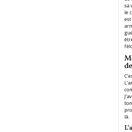
sa 
le 
est
arm
gue
êtr
l’é
Mo
de
C’e
L’
co
J’a
tom
pro
là.
L’