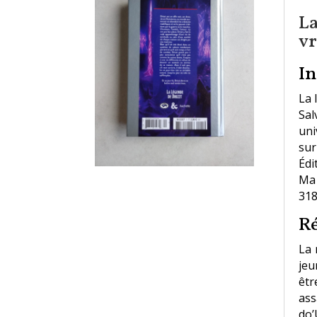
La
vr
I
La 
Sal
uni
sur
Édi
Ma 
318
R
La 
jeu
êtr
ass
do’