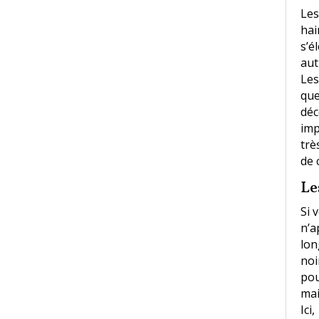
Les
hai
s’é
aut
Les
que
déc
imp
trè
de 
Le
Si 
n’a
lon
noi
pou
mai
Ici