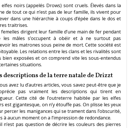
 elfes noirs (appelés Drows) sont cruels. Élevés dans la
ne de tout ce qui n’est pas de leur famille, ils vivent pour
lever dans une hiérarchie à coups d’épée dans le dos et
res traitrises.
 femelles dirigent leur famille d’une main de fer pendant
 les mâles s’occupent à obéir et à ne surtout pas
evoir les matrones sous peine de mort. Cette société est
itoyable. Les relations entre les clans et les rivalités sont
s bien exposées et on comprend vite les sous-entendus
certaines situations.
s descriptions de la terre natale de Drizzt
vous avez lu d’autres articles, vous savez peut-être que je
pprécie pas vraiment les descriptions qui tirent en
gueur. Cette cité de l’outreterre habitée par les elfes
rs est gigantesque, on n’y étouffe pas. On plisse les yeux
r percer les manigances qui se trament dans l’obscurité,
s à aucun moment on a l’impression de redondance.
, il n’est pas question de décrire les couleurs des pierres