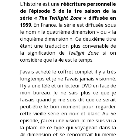
L’histoire est une
réécriture personnelle
odeur, mais sa mère en mettait partout pour
de l’épisode 5 de la 1re saison de la
chasser les moustiques. Des cris attirent son
série «
The Twilight Zone
» diffusée en
attention à sa gauche.
1959
. En France, la série est diffusée sous
Sur le côté de l’immeuble, un bac à sable
le nom « la quatrième dimension » ou « la
enjambé par une poutre en bois est aménagé
cinquième dimension ». Ce deuxième titre
au milieu d’une pelouse. Derrière, une colline
étant une traduction plus convenable de
couverte de mauvaises herbes sert de piste
la signification de
Twilight Zone
si on
de luge l’hiver.
considère que la 4e est le temps.
J’avais acheté le coffret complet il y a très
longtemps et je ne l’avais jamais visionné.
Il y a une télé et un lecteur DVD en face de
mon bureau. Je ne sais plus ce que je
faisais quand je me suis dit que ce serait
peut-être le bon moment pour regarder
cette vieille série en noir et blanc. Au 5e
épisode, j’ai eu une vision. Je me suis vu à
la place de ce type qui voyageait dans la
4e dimension et se rencontrait lui-même