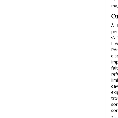
mag
Or
À l
peu
s’a
Il 
Pér
di
imp
fai
ref
li
dav
exi
tro
sor
son
«
L