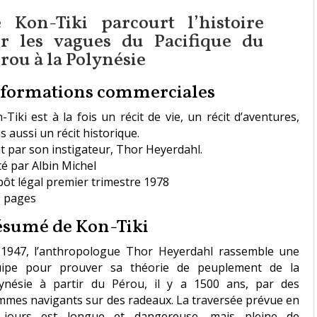
 Kon-Tiki parcourt l’histoire
ur les vagues du Pacifique du
rou à la Polynésie
nformations commerciales
-Tiki est à la fois un récit de vie, un récit d’aventures,
s aussi un récit historique.
it par son instigateur, Thor Heyerdahl.
té par Albin Michel
ôt légal premier trimestre 1978
 pages
ésumé de Kon-Tiki
1947, l’anthropologue Thor Heyerdahl rassemble une
uipe pour prouver sa théorie de peuplement de la
ynésie à partir du Pérou, il y a 1500 ans, par des
mes navigants sur des radeaux. La traversée prévue en
 jours est longue et dangereuse, mais pleine de