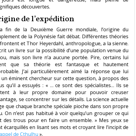
nifiques découvertes.
igine de l’expédition
a fin de la Deuxième Guerre mondiale, l’origine du
plement de la Polynésie fait débat. Différentes théories
ffrontent et Thor Heyerdahl, anthropologue, a la sienne.
écrit un livre sur la possibilité d’une population venue du
ou, mais son livre n’a aucune portée. Pire, certains lui
sent que sa théorie est fantasque et hautement
robable. J’ai particulièrement aimé la réponse que lui
t un éminent chercheur sur cette question, à propos des
us qu’il a essuyés : « … ce sont des spécialistes… Ils se
mitent à leur propre domaine pour pouvoir creuser
antage, se concentrer sur les détails. La science actuelle
ge que chaque branche spéciale pioche dans son propre
u. On n’est pas habitué à voir quelqu’un grouper ce qui
t des trous pour en faire un ensemble. » Mes yeux se
t écarquillés en lisant ses mots et croyant lire l’incipit de
’appel de Cthulhu
».