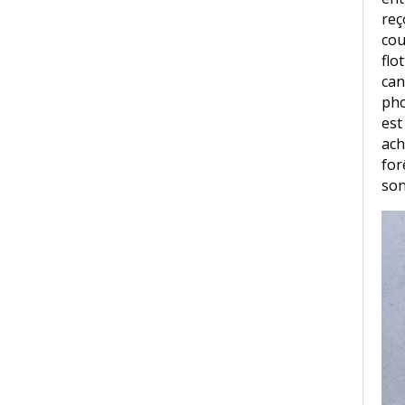
reç
co
flo
can
pho
est
ach
for
son