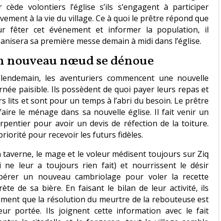
r cède volontiers l’église s’ils s’engagent à participer
ivement à la vie du village. Ce à quoi le prêtre répond que
r fêter cet événement et informer la population, il
anisera sa première messe demain à midi dans l’église.
n nouveau nœud se dénoue
lendemain, les aventuriers commencent une nouvelle
rnée paisible. Ils possèdent de quoi payer leurs repas et
rs lits et sont pour un temps à l’abri du besoin. Le prêtre
faire le ménage dans sa nouvelle église. Il fait venir un
rpentier pour avoir un devis de réfection de la toiture.
priorité pour recevoir les futurs fidèles.
a taverne, le mage et le voleur médisent toujours sur Ziq
i ne leur a toujours rien fait) et nourrissent le désir
pérer un nouveau cambriolage pour voler la recette
rète de sa bière. En faisant le bilan de leur activité, ils
iment que la résolution du meurtre de la rebouteuse est
eur portée. Ils joignent cette information avec le fait