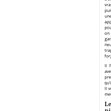
vra
pui
un
app
pou
on 
gar
neu
tra
for
Il 
ave
pre
qu’
Il 
men
L
n