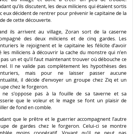
dant qu’ils discutent, les deux miliciens qui étaient sortis
c eux décident de rentrer pour prévenir le capitaine de la
de de cette découverte.
nd ils arrivent au village, Zoran sort de la caserne
ompagné des deux miliciens et de cinq gardes. Les
nturiers le rejoignent et le capitaine les félicite d’avoir
é les miliciens à découvrir la cache du monstre qui n’en
 pas un et qu’il faut maintenant trouver où débouche ce
nel. Il ne valide pas complètement les hypothèses des
enturiers, mais pour ne laisser passer aucune
ntualité, il décide d’envoyer un groupe chez Ziq et un
upe chez le forgeron.
 ne s’oppose pas à la fouille de sa taverne et sa
sserie que le voleur et le mage se font un plaisir de
iller de fond en comble.
dant que le prêtre et le guerrier accompagnent l’autre
upe de gardes chez le forgeron. Celui-ci se montre
emblée moins coopératif. Voyant qu’il ne peut pas