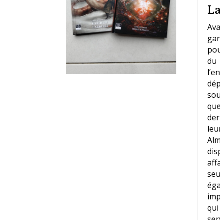
La
Ava
gan
pou
du 
l’
dép
sou
que
der
leu
Alm
dis
aff
seu
éga
imp
qui
ser