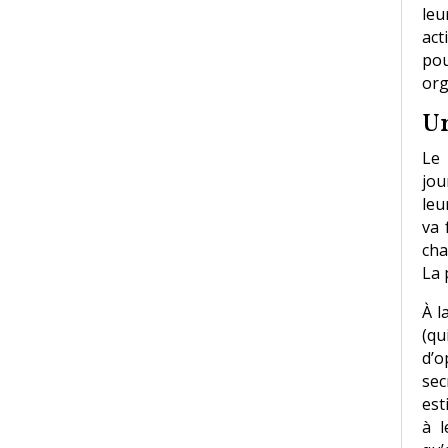
leu
act
pou
org
U
Le 
jou
leu
va 
cha
La 
À l
(qu
d’o
sec
est
à l