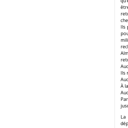
qu’
êtr
ret
che
Ils
pou
mil
rec
Alm
ret
Auc
Ils
Auc
À l
Auc
Par
jus
La
dép