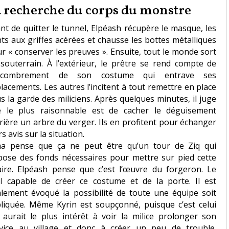
 recherche du corps du monstre
nt de quitter le tunnel, Elpéash récupère le masque, les
ts aux griffes acérées et chausse les bottes métalliques
r « conserver les preuves ». Ensuite, tout le monde sort
souterrain. À l’extérieur, le prêtre se rend compte de
encombrement de son costume qui entrave ses
lacements. Les autres l’incitent à tout remettre en place
s la garde des miliciens. Après quelques minutes, il juge
 le plus raisonnable est de cacher le déguisement
rière un arbre du verger. Ils en profitent pour échanger
rs avis sur la situation.
a pense que ça ne peut être qu’un tour de Ziq qui
pose des fonds nécessaires pour mettre sur pied cette
aire. Elpéash pense que c’est l’œuvre du forgeron. Le
l capable de créer ce costume et de la porte. Il est
lement évoqué la possibilité de toute une équipe soit
liquée. Même Kyrin est soupçonné, puisque c’est celui
 aurait le plus intérêt à voir la milice prolonger son
vice au village et donc à créer un peu de trouble.