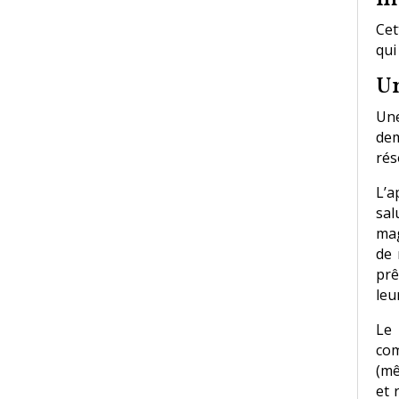
Cet
qui
Un
Une
dem
rés
L’a
sal
mag
de 
prê
leu
Le
com
(mê
et 