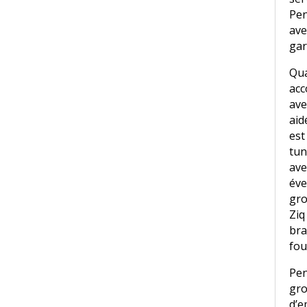
Pen
ave
gar
Qua
acc
ave
aid
est
tun
av
éve
gro
Ziq
bra
fou
Pen
gro
d’