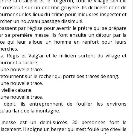
entre la citadelle et le forgeron, tout le village semble
e construit sur un énorme gruyère. Ils décident donc de
ourner sur les lieux du crime pour mieux les inspecter et
rcher un nouveau passage dissimulé.
 passent par l’église pour avertir le prêtre qui se prépare
r sa première messe. Ils font ensuite un détour par la
ice qui leur alloue un homme en renfort pour leurs
herches.
a, Régis et Valg’ar et le milicien sortent du village et
ournent à l’arbre.
une nouvelle trace.
 retournent sur le rocher qui porte des traces de sang.
une nouvelle trace.
a vieille cabane.
une nouvelle trace.
 dépit, ils entreprennent de fouiller les environs
qu’au flanc de la montagne.
 messe est un demi-succès. 30 personnes font le
lacement. Il soigne un berger qui s’est foulé une cheville