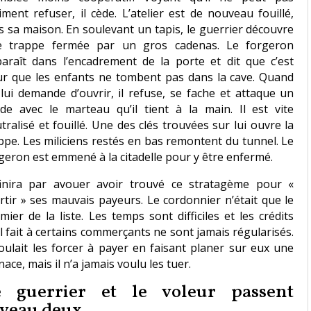
iment refuser, il cède. L’atelier est de nouveau fouillé,
s sa maison. En soulevant un tapis, le guerrier découvre
e trappe fermée par un gros cadenas. Le forgeron
araît dans l’encadrement de la porte et dit que c’est
r que les enfants ne tombent pas dans la cave. Quand
lui demande d’ouvrir, il refuse, se fache et attaque un
de avec le marteau qu’il tient à la main. Il est vite
tralisé et fouillé. Une des clés trouvées sur lui ouvre la
ppe. Les miliciens restés en bas remontent du tunnel. Le
geron est emmené à la citadelle pour y être enfermé.
finira par avouer avoir trouvé ce stratagème pour «
rtir » ses mauvais payeurs. Le cordonnier n’était que le
mier de la liste. Les temps sont difficiles et les crédits
il fait à certains commerçants ne sont jamais régularisés.
voulait les forcer à payer en faisant planer sur eux une
ace, mais il n’a jamais voulu les tuer.
e guerrier et le voleur passent
iveau deux