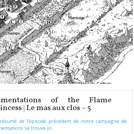
amentations of the Flame
incess | Le mas aux clos – 5
résumé de l’épisode précédent de notre campagne de
entations se trouve ici.